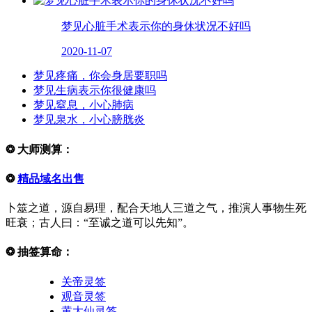
梦见心脏手术表示你的身休状况不好吗
2020-11-07
梦见疼痛，你会身居要职吗
梦见生病表示你很健康吗
梦见窒息，小心肺病
梦见泉水，小心膀胱炎
❂
大师测算：
❂
精品域名出售
卜筮之道，源自易理，配合天地人三道之气，推演人事物生死
旺衰；古人曰：“至诚之道可以先知”。
❂
抽签算命：
关帝灵签
观音灵签
黄大仙灵签