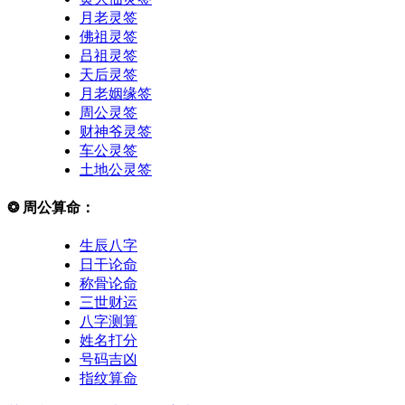
月老灵签
佛祖灵签
吕祖灵签
天后灵签
月老姻缘签
周公灵签
财神爷灵签
车公灵签
土地公灵签
❂
周公算命：
生辰八字
日干论命
称骨论命
三世财运
八字测算
姓名打分
号码吉凶
指纹算命