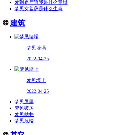
梦到丧尸追我是什么意思
梦见女菩萨是什么生肖
❂
建筑
梦见墙塌
2022-04-25
梦见墙上
2022-04-25
梦见屋里
梦见破房
梦见枯井
梦见危楼
❂
其它