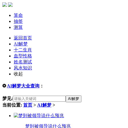
算命
抽签
测算
返回首页
AI解梦
十二生肖
血型性格
姓名测试
风水知识
收起
❂
AI解梦大全查询
：
梦见:
AI解梦
当前位置:
首页
>
AI解梦
>
梦到被领导说什么预兆